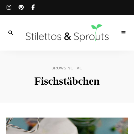
Der
Food
Stilettos
Blog
für
&
einfache
BROWSING TAG
&
schnelle
Sprouts
Fischstäbchen
Rezepte