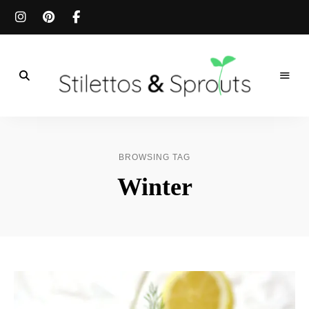
Der
Food
Stilettos
Blog
für
&
einfache
BROWSING TAG
&
schnelle
Sprouts
Winter
Rezepte