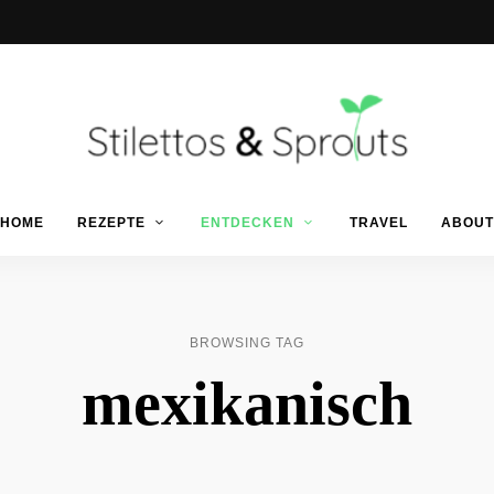
Der
Food
Stilettos
HOME
REZEPTE
ENTDECKEN
TRAVEL
ABOUT
Blog
für
einfache
&
&
schnelle
Rezepte
Sprouts
BROWSING TAG
mexikanisch