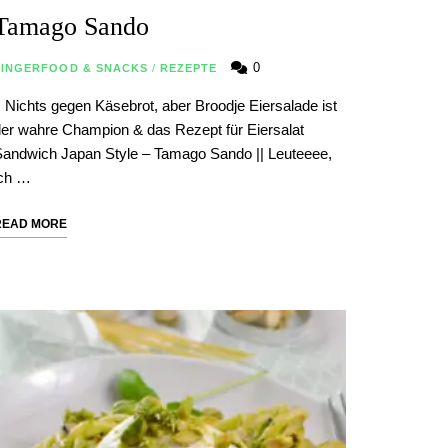
Tamago Sando
0
FINGERFOOD & SNACKS
/
REZEPTE
| Nichts gegen Käsebrot, aber Broodje Eiersalade ist
er wahre Champion & das Rezept für Eiersalat
andwich Japan Style – Tamago Sando || Leuteeee,
ich …
READ MORE