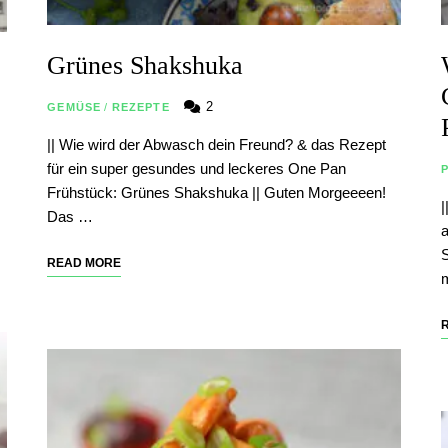
Grünes Shakshuka
2
GEMÜSE
/
REZEPTE
|| Wie wird der Abwasch dein Freund? & das Rezept
für ein super gesundes und leckeres One Pan
Frühstück: Grünes Shakshuka || Guten Morgeeeen!
|
Das …
a
S
READ MORE
m