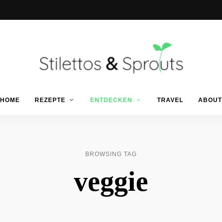
Der
Food
Stilettos
HOME
REZEPTE
ENTDECKEN
TRAVEL
ABOUT
Blog
für
einfache
&
&
schnelle
Rezepte
Sprouts
BROWSING TAG
veggie