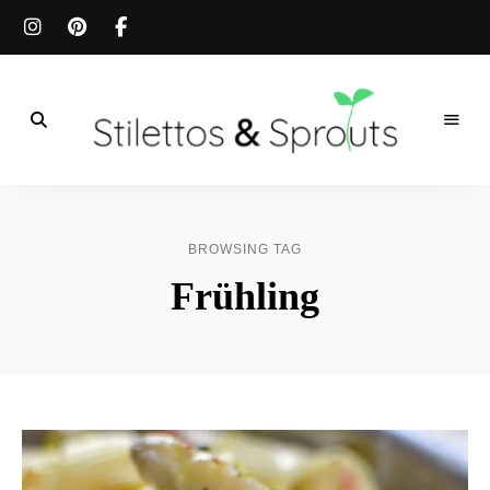
Der
Food
Stilettos
Blog
für
&
einfache
BROWSING TAG
&
schnelle
Sprouts
Frühling
Rezepte