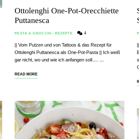
Ottolenghi One-Pot-Orecchiette
Puttanesca
4
PASTA & GNOCCHI
/
REZEPTE
|| Vom Putzen und von Tattoos & das Rezept für
|
Ottolenghi Puttanesca als One-Pot-Pasta || Ich weiß
B
gar nicht, wo und wie ich anfangen soll…. …
s
G
READ MORE