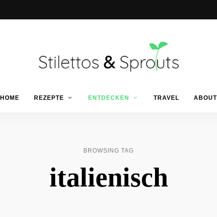
Der
Food
Stilettos
HOME
REZEPTE
ENTDECKEN
TRAVEL
ABOUT
Blog
für
einfache
&
&
schnelle
Rezepte
Sprouts
BROWSING TAG
italienisch