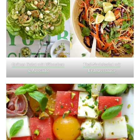
Grüner Salat mit Hähnchen
Thai-Nudelsalat mit
& Avocado
Erdnusssauce