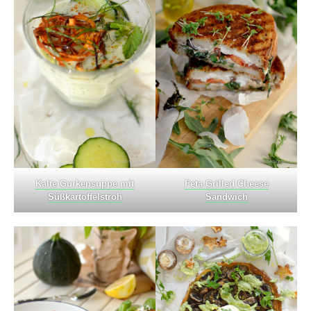
Kalte Gurkensuppe mit
Feta Grilled Cheese
Süßkartoffelstroh
Sandwich