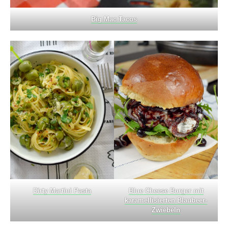
Big Mac Tacos
Dirty Martini Pasta
Blue Cheese Burger mit
karamellisierten Blaubeer-
Zwiebeln