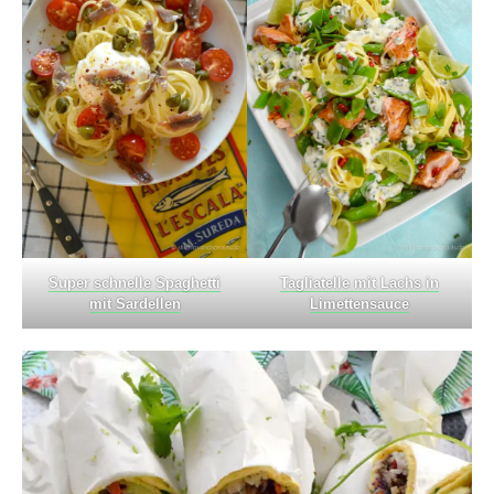
Super schnelle Spaghetti
Tagliatelle mit Lachs in
mit Sardellen
Limettensauce