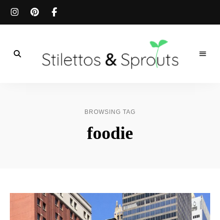
Der
Food
Stilettos
Blog
für
&
einfache
BROWSING TAG
&
schnelle
Sprouts
foodie
Rezepte