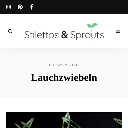
Der
Food
Stilettos
Blog
für
&
einfache
BROWSING TAG
&
schnelle
Sprouts
Lauchzwiebeln
Rezepte