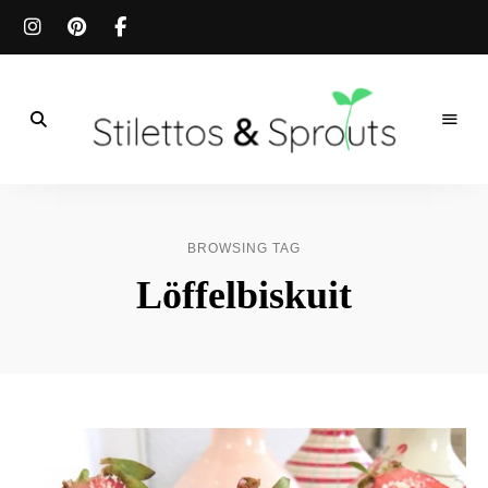
Der
Food
Stilettos
Blog
für
&
einfache
BROWSING TAG
&
schnelle
Sprouts
Löffelbiskuit
Rezepte