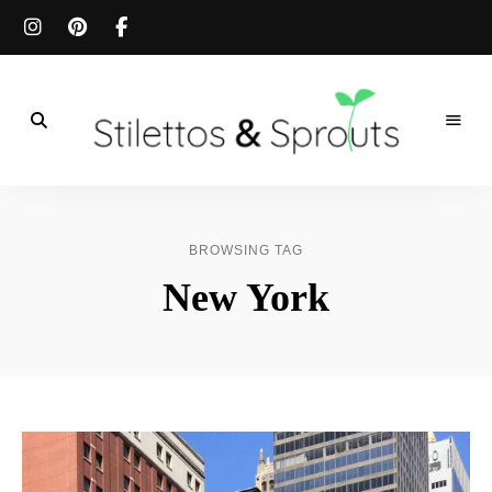
Der
Food
Stilettos
Blog
für
&
einfache
BROWSING TAG
&
schnelle
Sprouts
New York
Rezepte