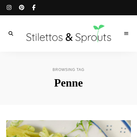
Der
Food
Stilettos
Blog
für
&
einfache
BROWSING TAG
&
schnelle
Sprouts
Penne
Rezepte