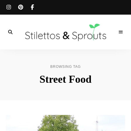
Der
Food
Stilettos
Blog
für
&
einfache
BROWSING TAG
&
schnelle
Sprouts
Street Food
Rezepte