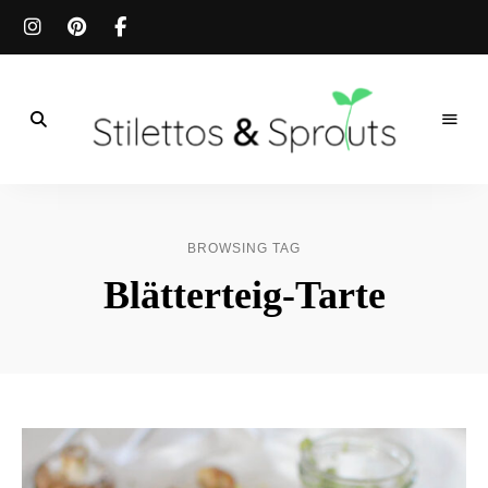
Der
Food
Stilettos
Blog
für
&
einfache
BROWSING TAG
&
schnelle
Sprouts
Blätterteig-Tarte
Rezepte