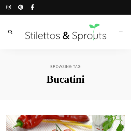
Der
Food
Stilettos
Blog
für
&
einfache
BROWSING TAG
&
schnelle
Sprouts
Bucatini
Rezepte