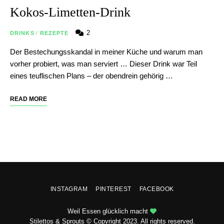
Kokos-Limetten-Drink
2
DRINKS
/
REZEPTE
Der Bestechungsskandal in meiner Küche und warum man
vorher probiert, was man serviert … Dieser Drink war Teil
eines teuflischen Plans – der obendrein gehörig …
READ MORE
INSTAGRAM
PINTEREST
FACEBOOK
Weil Essen glücklich macht
Stilettos & Sprouts © Copyright 2023. All rights reserved.