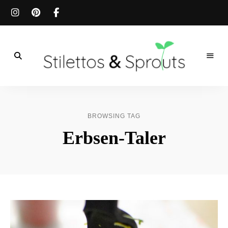
Der
Food
Stilettos
Blog
für
&
einfache
BROWSING TAG
&
schnelle
Sprouts
Erbsen-Taler
Rezepte