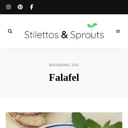
Der
Food
Stilettos
Blog
für
&
einfache
BROWSING TAG
&
schnelle
Sprouts
Falafel
Rezepte