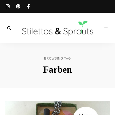
Der
Food
Stilettos
Blog
für
&
einfache
BROWSING TAG
&
schnelle
Sprouts
Farben
Rezepte