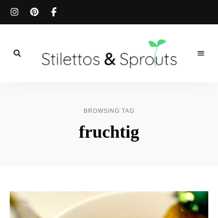
Der
Food
Stilettos
Blog
für
&
einfache
BROWSING TAG
&
schnelle
Sprouts
fruchtig
Rezepte