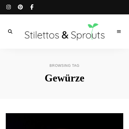
Der
Food
Stilettos
Blog
für
&
einfache
BROWSING TAG
&
schnelle
Sprouts
Gewürze
Rezepte