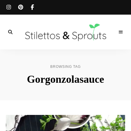
Der
Food
Stilettos
Blog
für
&
einfache
BROWSING TAG
&
schnelle
Sprouts
Gorgonzolasauce
Rezepte