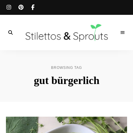
Der
Food
Stilettos
Blog
für
&
einfache
BROWSING TAG
&
schnelle
Sprouts
gut bürgerlich
Rezepte