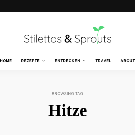
Der
Food
Stilettos
HOME
REZEPTE
ENTDECKEN
TRAVEL
ABOUT
Blog
für
einfache
&
&
schnelle
Rezepte
Sprouts
BROWSING TAG
Hitze