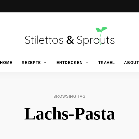
Der
Food
Stilettos
HOME
REZEPTE
ENTDECKEN
TRAVEL
ABOUT
Blog
für
einfache
&
&
schnelle
Rezepte
Sprouts
BROWSING TAG
Lachs-Pasta