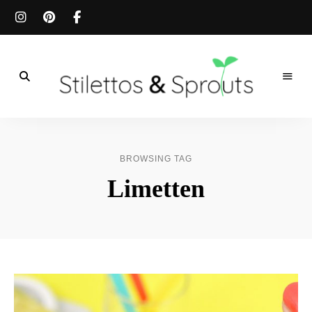
Der
Food
Stilettos
Blog
für
&
einfache
BROWSING TAG
&
schnelle
Sprouts
Limetten
Rezepte