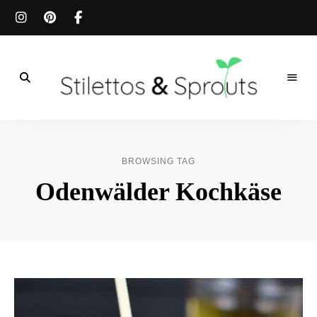
Der
Food
Stilettos
Blog
für
&
einfache
BROWSING TAG
&
schnelle
Sprouts
Odenwälder Kochkäse
Rezepte