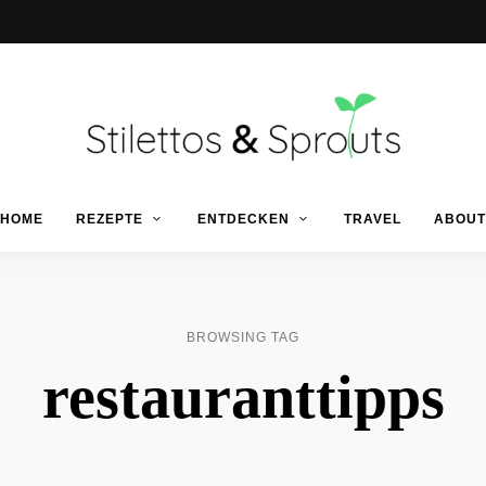
Der
Food
Stilettos
HOME
REZEPTE
ENTDECKEN
TRAVEL
ABOUT
Blog
für
einfache
&
&
schnelle
Rezepte
Sprouts
BROWSING TAG
restauranttipps