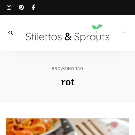
Der
Food
Stilettos
Blog
für
&
einfache
BROWSING TAG
&
schnelle
Sprouts
rot
Rezepte