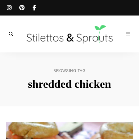
Der
Food
Stilettos
Blog
für
&
einfache
BROWSING TAG
&
schnelle
Sprouts
shredded chicken
Rezepte