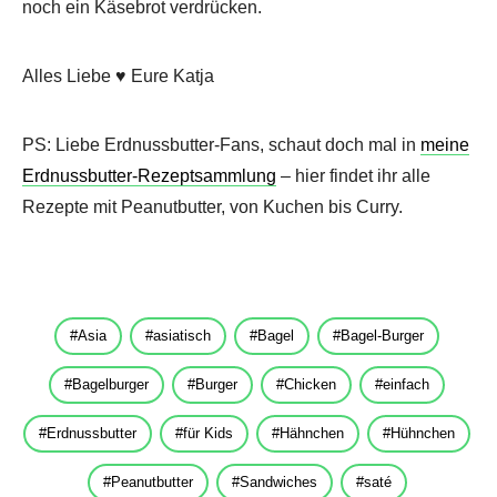
noch ein Käsebrot verdrücken.
Alles Liebe ♥ Eure Katja
PS: Liebe Erdnussbutter-Fans, schaut doch mal in
meine
Erdnussbutter-Rezeptsammlung
– hier findet ihr alle
Rezepte mit Peanutbutter, von Kuchen bis Curry.
Asia
asiatisch
Bagel
Bagel-Burger
Bagelburger
Burger
Chicken
einfach
Erdnussbutter
für Kids
Hähnchen
Hühnchen
Peanutbutter
Sandwiches
saté