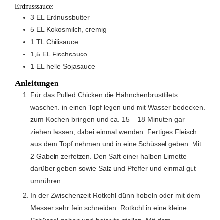
Erdnusssauce:
3
EL
Erdnussbutter
5
EL
Kokosmilch, cremig
1
TL
Chilisauce
1,5
EL
Fischsauce
1
EL
helle Sojasauce
Anleitungen
Für das Pulled Chicken die Hähnchenbrustfilets
waschen, in einen Topf legen und mit Wasser bedecken,
zum Kochen bringen und ca. 15 – 18 Minuten gar
ziehen lassen, dabei einmal wenden. Fertiges Fleisch
aus dem Topf nehmen und in eine Schüssel geben. Mit
2 Gabeln zerfetzen. Den Saft einer halben Limette
darüber geben sowie Salz und Pfeffer und einmal gut
umrühren.
In der Zwischenzeit Rotkohl dünn hobeln oder mit dem
Messer sehr fein schneiden. Rotkohl in eine kleine