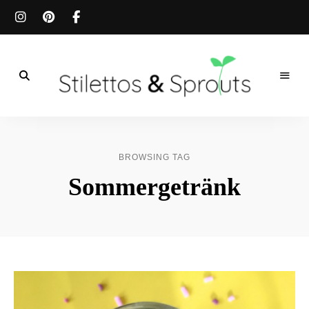
Der
Food
Stilettos
Blog
für
&
einfache
BROWSING TAG
&
schnelle
Sprouts
Sommergetränk
Rezepte