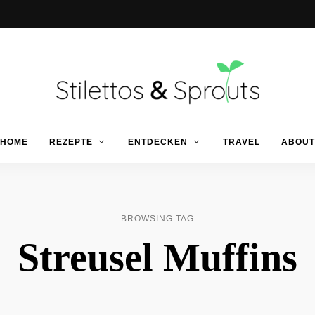
Der
Food
Stilettos
HOME
REZEPTE
ENTDECKEN
TRAVEL
ABOUT
Blog
für
einfache
&
&
schnelle
Rezepte
Sprouts
BROWSING TAG
Streusel Muffins