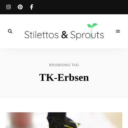
Der
Food
Stilettos
Blog
für
&
einfache
BROWSING TAG
&
schnelle
Sprouts
TK-Erbsen
Rezepte