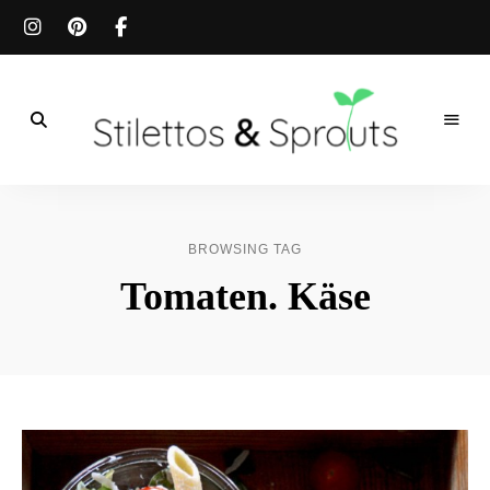
Der
Food
Stilettos
Blog
für
&
einfache
BROWSING TAG
&
schnelle
Sprouts
Tomaten. Käse
Rezepte