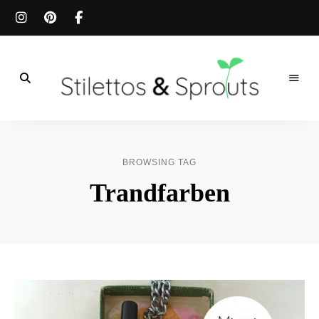
Der
Food
Stilettos
Blog
für
&
einfache
BROWSING TAG
&
schnelle
Sprouts
Trandfarben
Rezepte