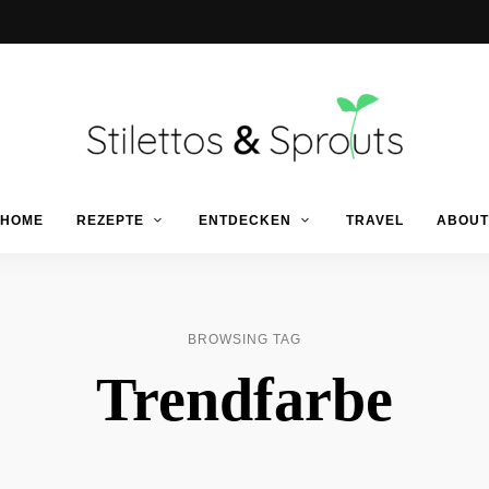
Der
Food
Stilettos
HOME
REZEPTE
ENTDECKEN
TRAVEL
ABOUT
Blog
für
einfache
&
&
schnelle
Rezepte
Sprouts
BROWSING TAG
Trendfarbe