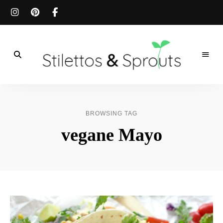
Der
Food
Stilettos
Blog
für
&
einfache
BROWSING TAG
&
schnelle
Sprouts
vegane Mayo
Rezepte