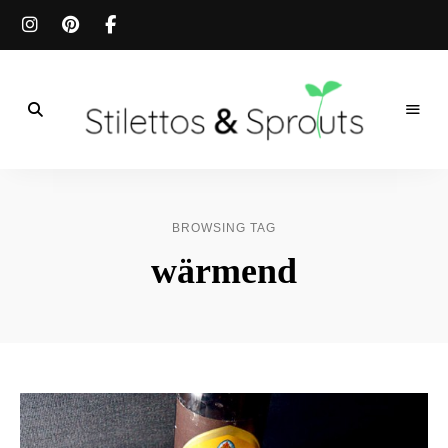
Der
Food
Stilettos
Blog
für
&
einfache
BROWSING TAG
&
schnelle
Sprouts
wärmend
Rezepte