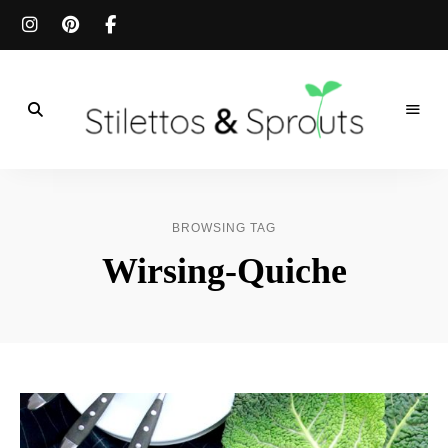
Der
Food
Stilettos
Blog
für
&
einfache
BROWSING TAG
&
schnelle
Sprouts
Wirsing-Quiche
Rezepte