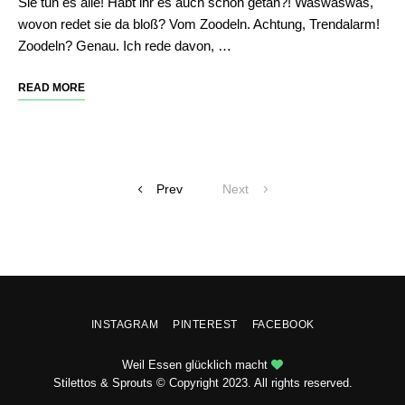
Sie tun es alle! Habt ihr es auch schon getan?! Waswaswas,
wovon redet sie da bloß? Vom Zoodeln. Achtung, Trendalarm!
Zoodeln? Genau. Ich rede davon, …
READ MORE
Posts
Prev
Next
navigation
INSTAGRAM
PINTEREST
FACEBOOK
Weil Essen glücklich macht
Stilettos & Sprouts © Copyright 2023. All rights reserved.