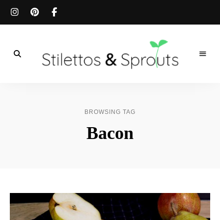
Der
Food
Stilettos
Blog
für
&
einfache
BROWSING TAG
&
schnelle
Sprouts
Bacon
Rezepte