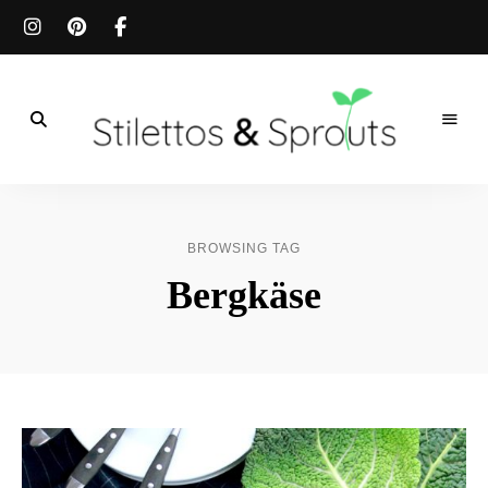
Der
Food
Stilettos
Blog
für
&
einfache
BROWSING TAG
&
schnelle
Sprouts
Bergkäse
Rezepte