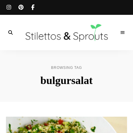
Der
Food
Stilettos
Blog
für
&
einfache
BROWSING TAG
&
schnelle
Sprouts
bulgursalat
Rezepte