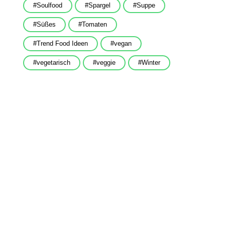
Soulfood
Spargel
Suppe
Süßes
Tomaten
Trend Food Ideen
vegan
vegetarisch
veggie
Winter