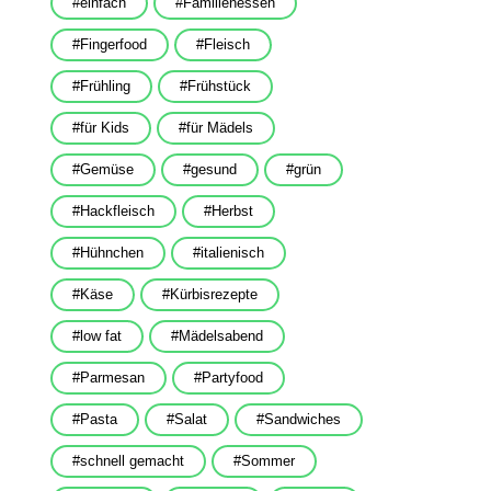
einfach
Familienessen
Fingerfood
Fleisch
Frühling
Frühstück
für Kids
für Mädels
Gemüse
gesund
grün
Hackfleisch
Herbst
Hühnchen
italienisch
Käse
Kürbisrezepte
low fat
Mädelsabend
Parmesan
Partyfood
Pasta
Salat
Sandwiches
schnell gemacht
Sommer