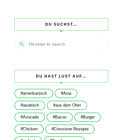
DU SUCHST…
DU HAST LUST AUF…
amerikanisch
Asia
asiatisch
aus dem Ofen
Avocado
Bacon
Burger
Chicken
Crossover Rezepte