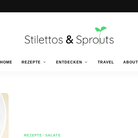
Der
Food
Stilettos
HOME
REZEPTE
ENTDECKEN
TRAVEL
ABOUT
Blog
für
einfache
&
&
schnelle
Rezepte
Sprouts
REZEPTE
/
SALATE