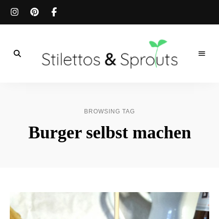
Der
Food
Stilettos
Blog
für
&
einfache
BROWSING TAG
&
schnelle
Sprouts
Burger selbst machen
Rezepte