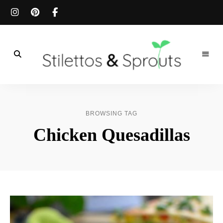
Der
Food
Stilettos
Blog
für
&
einfache
BROWSING TAG
&
schnelle
Sprouts
Chicken Quesadillas
Rezepte