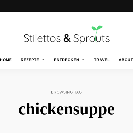
Der
Food
Stilettos
HOME
REZEPTE
ENTDECKEN
TRAVEL
ABOUT
Blog
für
einfache
&
&
schnelle
Rezepte
Sprouts
BROWSING TAG
chickensuppe