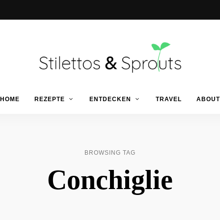
Der
Food
Stilettos
HOME
REZEPTE
ENTDECKEN
TRAVEL
ABOUT
Blog
für
einfache
&
&
schnelle
Rezepte
Sprouts
BROWSING TAG
Conchiglie