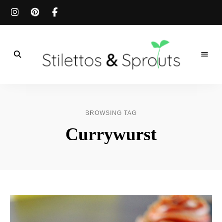
Der
Food
Stilettos
Blog
für
&
einfache
BROWSING TAG
&
schnelle
Sprouts
Currywurst
Rezepte