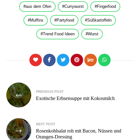
aus dem Ofen
Currywurst
Fingerfood
Muffins
Partyfood
Süßkartoffeln
Trend Food Ideen
Wurst
Beitragsnavigation
PREVIOUS POST
Exotische Erbsensuppe mit Kokosmilch
NEXT POST
Rosenkohlsalat roh mit Bacon, Nüssen und
Orangen-Dressing